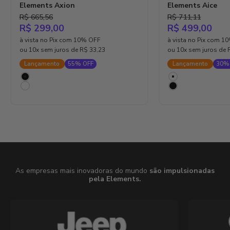
Elements Axion
Elements Aice
Preço normal
Preço normal
R$ 665,56
R$ 711,11
Preço promocional
Preço promoci
R$ 299,00
R$ 499,00
à vista no Pix com 10% OFF
à vista no Pix com 1
ou 10x sem juros de
R$ 33,23
ou 10x sem juros de
Lançamento
55% OFF
Lançamento
30%
Cor
Cor
Preto
Branco
Branco
Preto
As empresas mais inovadoras do mundo
são impulsionadas
pela Elements.