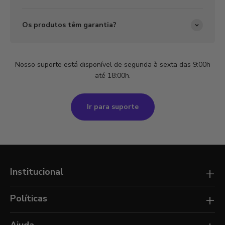
Os produtos têm garantia?
Nosso suporte está disponível de segunda à sexta das 9:00h
até 18:00h.
Ir para suporte
+
Institucional
Blog
+
Políticas
Open Box
A Elements
Política de Pontos
Ajuda
Venda Corporativa | Para Empresas