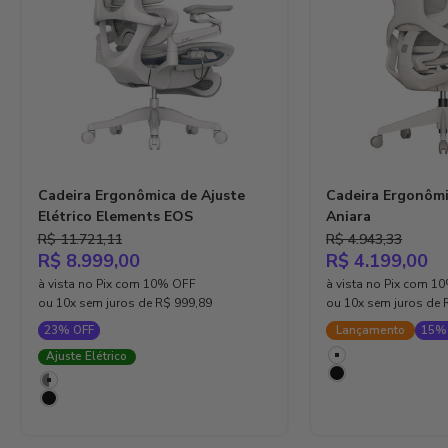
Cadeira Ergonômica de Ajuste
Cadeira Ergonôm
Elétrico Elements EOS
Aniara
Preço normal
Preço normal
R$ 11.721,11
R$ 4.943,33
Preço promocional
Preço promoci
R$ 8.999,00
R$ 4.199,00
à vista no Pix com 10% OFF
à vista no Pix com 1
ou 10x sem juros de
R$ 999,89
ou 10x sem juros de
23% OFF
Lançamento
15%
Cor
Ajuste Elétrico
Branco
Cor
Preto
Cinza & Branco
Preto